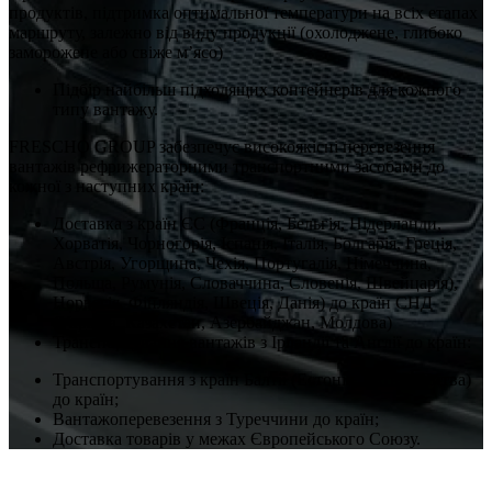
продуктів, підтримка оптимальної температури на всіх етапах
маршруту, залежно від виду продукції (охолоджене, глибоко
заморожене або свіже м’ясо)
Підбір найбільш підходящих контейнерів для кожного
типу вантажу.
FRESCHO GROUP забезпечує високоякісні перевезення
вантажів рефрижераторними транспортними засобами до
кожної з наступних країн:
Доставка з країн ЄС (Франція, Бельгія, Нідерланди,
Хорватія, Чорногорія, Іспанія, Італія, Болгарія, Греція,
Австрія, Угорщина, Чехія, Португалія, Німеччина,
Польща, Румунія, Словаччина, Словенія, Швейцарія),
Норвегія, Фінляндія, Швеція, Данія) до країн СНД
(Україна, Казахстан, Азербайджан, Молдова)
Транспортування вантажів з Ірландії та Англії до країн:
Транспортування з країн Балтії (Естонія, Латвія, Литва)
до країн;
Вантажоперевезення з Туреччини до країн;
Доставка товарів у межах Європейського Союзу.