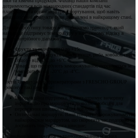
ліки та хімічна продукція. Фахівці нашої компанії
дотримуються всіх міжнародних стандартів під час
планування та організації транспортування, щоб навіть
швидкопсувні продукти були доставлені в найкращому стані.
Для кожного типу товару ми підбираємо транспорт, який
найкраще підтримує температуру у вантажному відсіку в
межах потрібного діапазону.
Фрукти та овочі – від 0 до +15;
Охолоджені продукти (м’ясо, птиця, риба, ковбаса, сири
тощо) – від -4°C до +6°C
Товарі, що потребують заморожування, перевозяться за
температури від -20°C до -4°C.
Доставка вантажів рефрижераторами з FRESCHO GROUP
пропонує такі переваги:
Інформаційна підтримка. Клієнт отримує вичерпну
інформацію про маршрут та дозволи, необхідні для
перевезення швидкопсувних товарів;
Оптимальні маршрути. Ваші товари подорожуватимуть
найкоротшим маршрутом, що скоротить час подорожі та
доставить товар якомога швидше;
Правильне завантаження та транспортування м’ясних