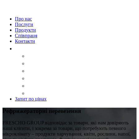
Про нас
Послуги
Продукти
Співпраця
Контакти
Запит по цінах
Рефрижераторні перевезення
FRESCHO GROUP відповідає за товари, які нам довіряють
наші клієнти, і зокрема за товари, що потребують певного
мікроклімату – продукти харчування, квіти, рослини, напої,