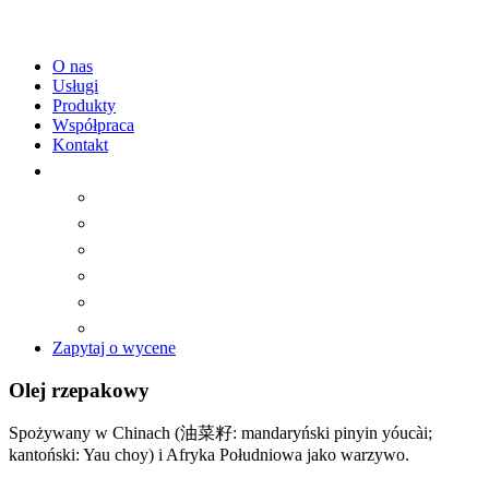
O nas
Usługi
Produkty
Współpraca
Kontakt
Zapytaj o wycene
Olej rzepakowy
Spożywany w Chinach (油菜籽: mandaryński pinyin yóucài;
kantoński: Yau choy) i Afryka Południowa jako warzywo.