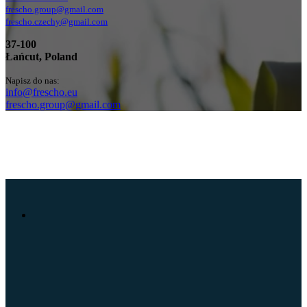
frescho.group@gmail.com
frescho.czechy@gmail.com
37-100
Łańcut, Poland
Napisz do nas:
info@frescho.eu
frescho.group@gmail.com