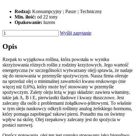
Rodzaj:
Konsumpcyjny ; Pasze ; Techniczny
Min. ilość:
od 22 tony
Opakowanie:
luzem
Wyślij zapytanie
Opis
Rzepak to wyjątkowa roślina, która powstała w wyniku
skrzyżowania różnych roślin z rodziny krzyżowych. Jego wartość
energetyczna (w szczególności wytwarzany olej) sprawia, że nadaje
się do stosowania w przemyśle spożywczym. Nasza firma oferuje
na sprzedaż olej o minimalnej zawartości kwasu erukowego (nie
więcej niż 0,6%), który może być stosowany w przemyśle
spożywczym. Zalety oleju leżą w jego składzie: zawiera witaminy,
takie jak A, B i E, pierwiastki śladowe i kwasy tłuszczowe. Jest
zalecany dla osób z problemami żołądkowo-jelitowymi. To właśnie
w tym oleju naukowcy odkryli roślinny analog żeńskiego hormonu,
który pomaga zapobiegać rakowi piersi. Ponadto ma on świetny
wpływ na skórę. Olej rzepakowy zalecany jest do spożycia w
postaci surowej.
Oprócz gotowania, olej ten jest szeroko stosowany jako biopaliwo,