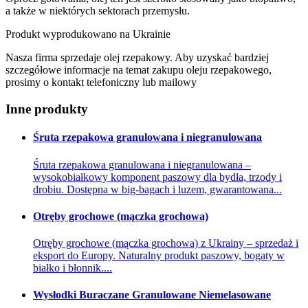
a także w niektórych sektorach przemysłu.
Produkt wyprodukowano na Ukrainie
Nasza firma sprzedaje olej rzepakowy. Aby uzyskać bardziej
szczegółowe informacje na temat zakupu oleju rzepakowego,
prosimy o kontakt telefoniczny lub mailowy
Inne produkty
Śruta rzepakowa granulowana i niegranulowana
Śruta rzepakowa granulowana i niegranulowana –
wysokobiałkowy komponent paszowy dla bydła, trzody i
drobiu. Dostępna w big-bagach i luzem, gwarantowana...
Otręby grochowe (mączka grochowa)
Otręby grochowe (mączka grochowa) z Ukrainy – sprzedaż i
eksport do Europy. Naturalny produkt paszowy, bogaty w
białko i błonnik....
Wysłodki Buraczane Granulowane Niemelasowane