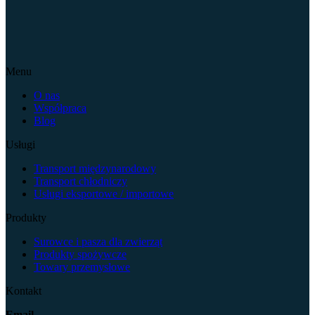
Menu
O nas
Współpraca
Blog
Usługi
Transport międzynarodowy
Transport chłodniczy
Usługi eksportowe / importowe
Produkty
Surowce i pasza dla zwierząt
Produkty spożywcze
Towary przemysłowe
Kontakt
Email