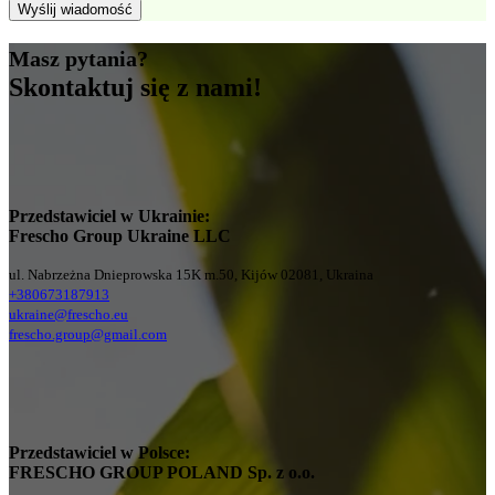
Masz pytania?
Skontaktuj się z nami!
Przedstawiciel w Ukrainie:
Frescho Group Ukraine LLC
ul. Nabrzeżna Dnieprowska 15K m.50, Kijów 02081, Ukraina
+380673187913
ukraine@frescho.eu
frescho.group@gmail.com
Przedstawiciel w Polsce:
FRESCHO GROUP POLAND Sp. z o.o.