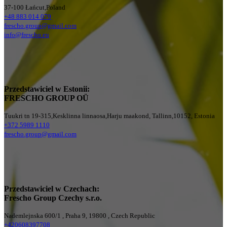
37-100 Łańcut,Poland
+48 883 014 079
frescho.group@gmail.com
info@frescho.eu
Przedstawiciel w Estonii:
FRESCHO GROUP OÜ
Tuukri tn 19-315,Kesklinna linnaosa,Harju maakond, Tallinn,10152, Estonia
+372 5989 1110
frescho.group@gmail.com
Przedstawiciel w Czechach:
Frescho Group Czechy s.r.o.
Nademlejnska 600/1 , Praha 9, 19800 , Czech Republic
+420608397708