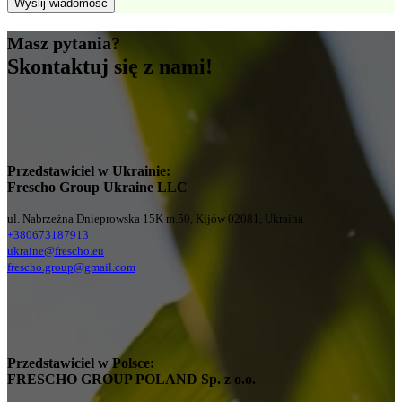
Masz pytania?
Skontaktuj się z nami!
Przedstawiciel w Ukrainie:
Frescho Group Ukraine LLC
ul. Nabrzeżna Dnieprowska 15K m.50, Kijów 02081, Ukraina
+380673187913
ukraine@frescho.eu
frescho.group@gmail.com
Przedstawiciel w Polsce:
FRESCHO GROUP POLAND Sp. z o.o.