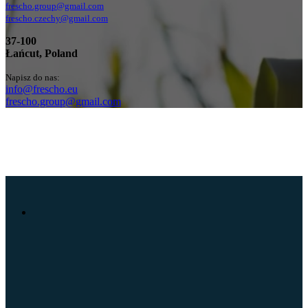
frescho.group@gmail.com
frescho.czechy@gmail.com
37-100
Łańcut, Poland
Napisz do nas:
info@frescho.eu
frescho.group@gmail.com