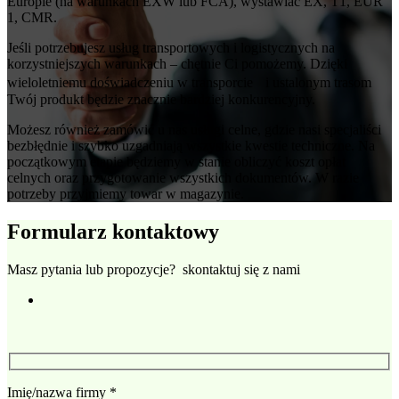
Europie (na warunkach EXW lub FCA), wystawiać EX, T1, EUR
1, CMR.
Jeśli potrzebujesz usług transportowych i logistycznych na
korzystniejszych warunkach – chętnie Ci pomożemy. Dzięki
wieloletniemu doświadczeniu w transporcie i ustalonym trasom
Twój produkt będzie znacznie bardziej konkurencyjny.
Możesz również zamówić u nas usługi celne, gdzie nasi specjaliści
bezbłędnie i szybko uzgadniają wszystkie kwestie techniczne. Na
początkowym etapie będziemy w stanie obliczyć koszt opłat
celnych oraz przygotowanie wszystkich dokumentów. W razie
potrzeby przyjmiemy towar w magazynie.
Formularz kontaktowy
Masz pytania lub propozycje? skontaktuj się z nami
Imię/nazwa firmy
*