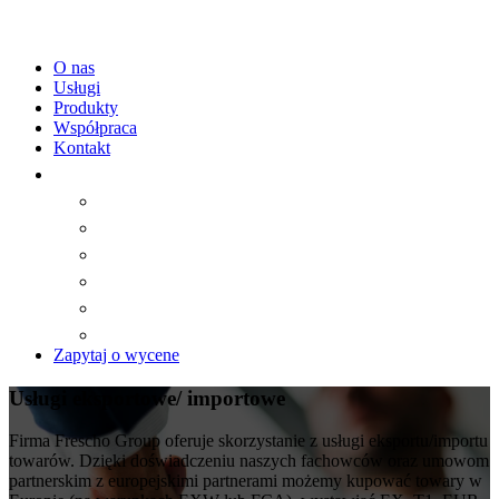
O nas
Usługi
Produkty
Współpraca
Kontakt
Zapytaj o wycene
Usługi eksportowe/ importowe
Firma Frescho Group oferuje skorzystanie z usługi eksportu/importu
towarów. Dzięki doświadczeniu naszych fachowców oraz umowom
partnerskim z europejskimi partnerami możemy kupować towary w