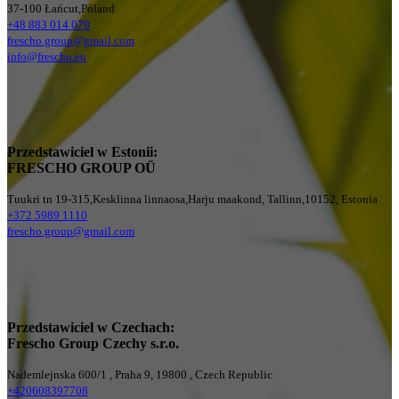
37-100 Łańcut,Poland
+48 883 014 079
frescho.group@gmail.com
info@frescho.eu
Przedstawiciel w Estonii:
FRESCHO GROUP OÜ
Tuukri tn 19-315,Kesklinna linnaosa,Harju maakond, Tallinn,10152, Estonia
+372 5989 1110
frescho.group@gmail.com
Przedstawiciel w Czechach:
Frescho Group Czechy s.r.o.
Nademlejnska 600/1 , Praha 9, 19800 , Czech Republic
+420608397708