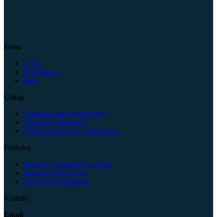
Menu
O nas
Współpraca
Blog
Usługi
Transport międzynarodowy
Transport chłodniczy
Usługi eksportowe / importowe
Produkty
Surowce i pasza dla zwierząt
Produkty spożywcze
Towary przemysłowe
Kontakt
Email