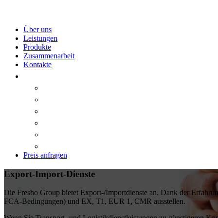
Über uns
Leistungen
Produkte
Zusammenarbeit
Kontakte
Preis anfragen
Export-Import-Dienste
Die Fresho Group bietet Export-/Importdienste an. Dank der Erfahru
FCA-Bedingungen) und EX, T1, EUR 1, CMR ausstellen.
Wenn Sie Transport- und Logistikdienstleistungen zu günstigeren Kon