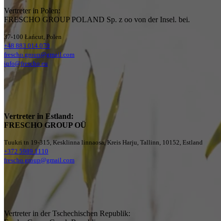
Vertreter in Polen:
FRESCHO GROUP POLAND Sp. z oo von der Insel. bei.
37-100 Łańcut, Polen
+48 883 014 079
frescho.group@gmail.com
info@frescho.eu
Vertreter in Estland:
FRESCHO GROUP OÜ
Tuukri tn 19-315, Kesklinna linnaosa, Kreis Harju, Tallinn, 10152, Estland
+372 5989 1110
frescho.group@gmail.com
Vertreter in der Tschechischen Republik: