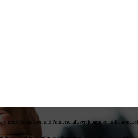
ng unserer Spezialisten und Partnerschaftsvereinbarungen mit europä
ditionen benötigen, helfen wir Ihnen gerne weiter. Dank langjähriger E