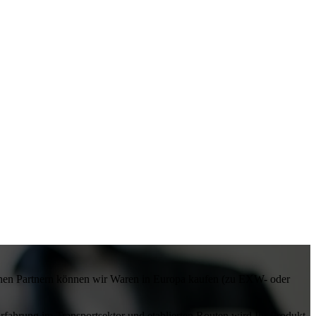
ischen Partnern können wir Waren in Europa kaufen (zu EXW- oder
rfahrung im Transportsektor und etablierten Routen wird Ihr Produkt