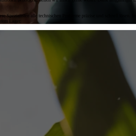
sere Spezialisten alle technischen Probleme präzise und schnell lösen.
erem Lager.