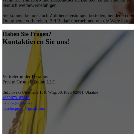
deutlich wettbewerbsfähiger.
Sie können bei uns auch Zolldienstleistungen bestellen, bei denen un
Dokumente vorbereiten. Bei Bedarf übernehmen wir die Ware in uns
Haben Sie Fragen?
Kontaktieren Sie uns!
Vertreter in der Ukraine:
Fresho Group Ukraine LLC
Dniprovska Uferstraße 15K, Whg. 50, Kiew 02081, Ukraine
+380673187913
ukraine@frescho.eu
frescho.group@gmail.com