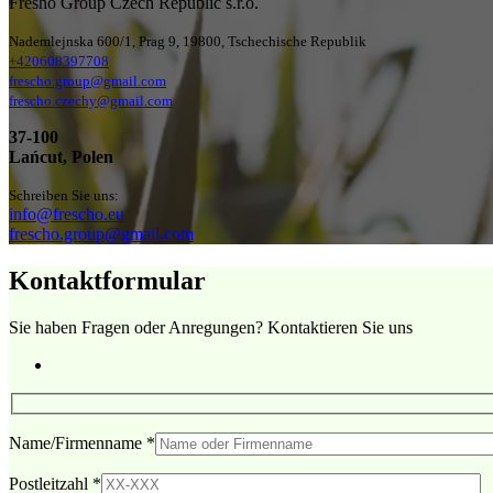
Fresho Group Czech Republic s.r.o.
Nademlejnska 600/1, Prag 9, 19800, Tschechische Republik
+420608397708
frescho.group@gmail.com
frescho.czechy@gmail.com
37-100
Lańcut, Polen
Schreiben Sie uns:
info@frescho.eu
frescho.group@gmail.com
Kontaktformular
Sie haben Fragen oder Anregungen? Kontaktieren Sie uns
Name/Firmenname
*
Postleitzahl
*